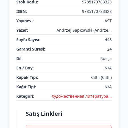
Stok Kodu:
9785170783328
ISBN:
9785170783328
Yayınevi:
AST
Yazar:
Andrzej Sapkowski (Andrze...
Sayfa Sayısı:
448
Garanti Süresi:
24
Dil:
Rusça
En / Boy:
N/A
Kapak Tipi:
Ciltli (Ciltli)
Kağıt Tipi:
N/A
Kategori:
Художественная литература...
Satış Linkleri