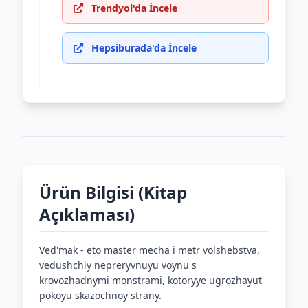
Trendyol'da İncele
Hepsiburada'da İncele
Ürün Bilgisi (Kitap
Açıklaması)
Ved'mak - eto master mecha i metr volshebstva,
vedushchiy nepreryvnuyu voynu s
krovozhadnymi monstrami, kotoryye ugrozhayut
pokoyu skazochnoy strany.