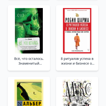
Всё, что осталось.
8 ритуалов успеха в
Знаменитый
жизни и бизнесе от
судмедэксперт о
монаха, который
смерти, смертности и
продал свой
раскрытии
"феррари". Как
преступлений _
побеждать
Geriye Kalan Her Şey.
/Ferrari'Sini Satan
Ölüm, Ölümlülük Ve
Keşişten Hayatta Ve İş
Suç Tespiti Konusunda
Hayatında Başarı İçin
Ünlü Adli Tabip
8 Ritüel. Nasıl
Kazanılır