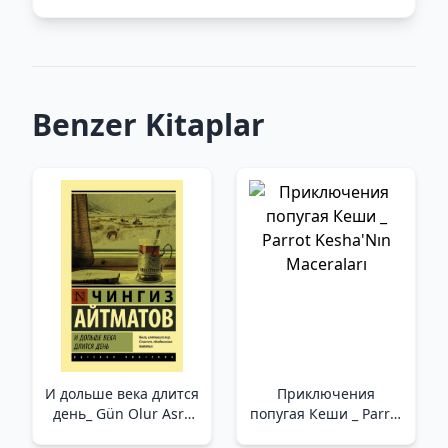
Benzer Kitaplar
И дольше века длится
Приключения
день_ Gün Olur Asra
попугая Кеши _ Parrot
Bedel
Kesha'Nın Maceraları