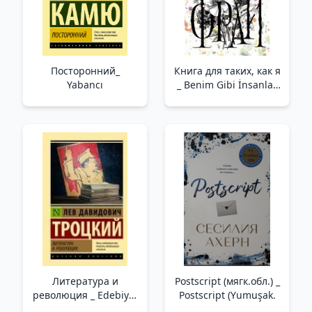
Посторонний_
Книга для таких, как я
Yabancı
_ Benim Gibi İnsanlar
İçin Bir Kitap
Литература и
Postscript (мягк.обл.) _
революция _ Edebiyat
Postscript (Yumuşak.
Ve Devrim