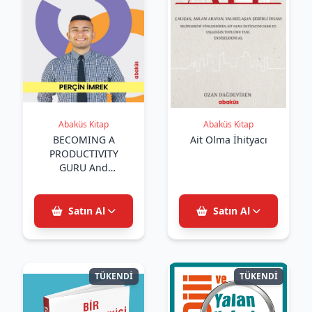
Abaküs Kitap
Abaküs Kitap
BECOMING A
Ait Olma İhityacı
PRODUCTIVITY
GURU And
Maintaining Your
Well-Being
Satın Al
Satın Al
TÜKENDİ
TÜKENDİ