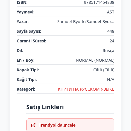
ISBN:
9785171454838
Yayınevi:
AST
Yazar:
Samuel Byurk (Samuel Byur...
Sayfa Sayısı:
448
Garanti Süresi:
24
Dil:
Rusça
En / Boy:
NORMAL (NORMAL)
Kapak Tipi:
Ciltli (Ciltli)
Kağıt Tipi:
N/A
Kategori:
КНИГИ НА РУССКОМ ЯЗЫКЕ
Satış Linkleri
Trendyol'da İncele