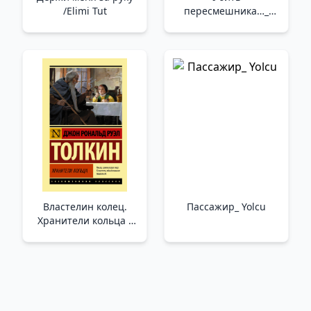
/Elimi Tut
пересмешника…_
Alaycı Kuş_ Öldürmek
İçin
Властелин колец.
Пассажир_ Yolcu
Хранители кольца _
Yüzüklerin Efendisi.
Yüzüğün Bekçileri