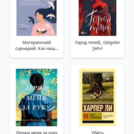
Материнский
Город теней_ Gölgeler
сценарий. Как наши
Şehri
детские травмы
влияют на взрослую
жизнь и воспитание
собственных детей
/Annenin Senaryosu.
Çocukluk
Travmalarımız Yetişkin
Yaşamını Ve Kendi
Çocuklarımızı
Yetiştirmeyi
Держи меня за руку
Убить