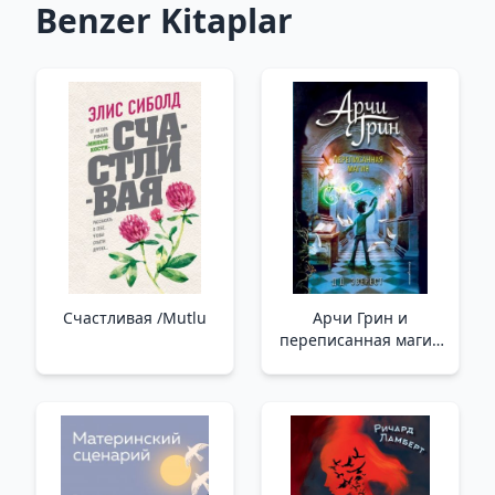
Benzer Kitaplar
Счастливая /Mutlu
Арчи Грин и
переписанная магия
(#2) /Archie Greene Ve
Yeniden Yazılmış Sihir
(#2)