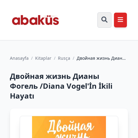
Anasayfa
/
Kitaplar
/
Rusça
/
Двойная жизнь Дианы
Фогель /Diana Vogel'İn
İkili Hayatı
Двойная жизнь Дианы
Фогель /Diana Vogel'İn İkili
Hayatı