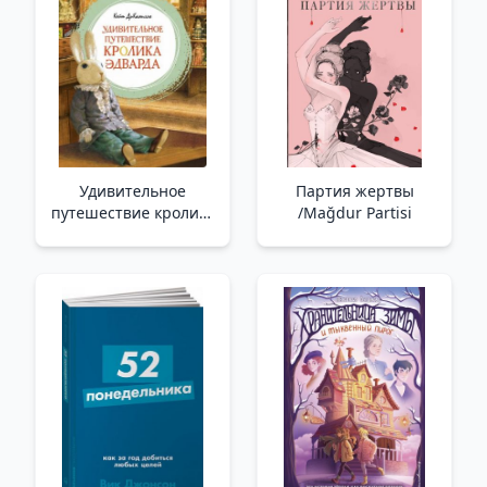
Удивительное
Партия жертвы
путешествие кролика
/Mağdur Partisi
Эдварда /Edward
Rabbit'İn Muhteşem
Yolculuğu