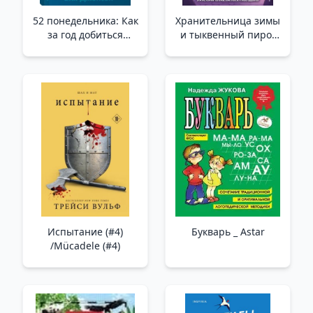
52 понедельника: Как
Хранительница зимы
за год добиться
и тыквенный пирог
любых целей + Покет-
(выпуск 1) /Kış Bekçisi
серия /52 Pazartesi:
Ve Balkabağı Turtası
Bir Yılda Herhangi Bir
(1. Sayı)
Hedefe Nasıl Ulaşılır +
Cep Serisi
Испытание (#4)
Букварь _ Astar
/Mücadele (#4)