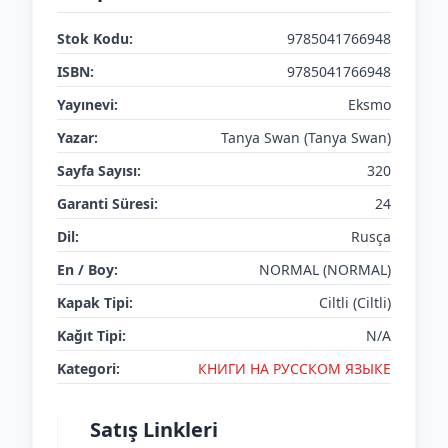
Stok Kodu:
9785041766948
ISBN:
9785041766948
Yayınevi:
Eksmo
Yazar:
Tanya Swan (Tanya Swan)
Sayfa Sayısı:
320
Garanti Süresi:
24
Dil:
Rusça
En / Boy:
NORMAL (NORMAL)
Kapak Tipi:
Ciltli (Ciltli)
Kağıt Tipi:
N/A
Kategori:
КНИГИ НА РУССКОМ ЯЗЫКЕ
Satış Linkleri