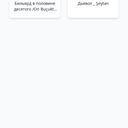
Бильярд в половине
Дьявол _ Şeytan
десятого /On Buçukta
Bilardo