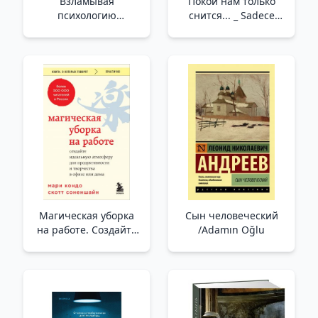
Взламывая
Покой нам только
психологию
снится... _ Sadece
/Bilgisayar Korsanlığı
Hayallerimizde
Psikolojisi
Dinlenin...
Магическая уборка
Сын человеческий
на работе. Создайте
/Adamın Oğlu
идеальную
атмосферу для
продуктивности и
творчества в офисе
или дома /İşyerinde
Sihirli Temizlik.