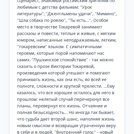
сценарист, знакомый российским зрителям по
любимым с детства фильмам: "Урок
литературы", "Джентльмены удачи", "Мимино",
"Шла собака по роялю", "Ты есть...". Особое
место в творчестве Токаревой занимают
рассказы и повести, теплые и живые, с мягким
юмором, написанные неподражаемым, легким,
"токаревским" языком. С симпатичными
героями, которые порой напоминают нас
самих. "Пушкинское спокойствие" - так можно
сказать о прозе Виктории Токаревой,
произведения которой утешают и помогают
принимать жизнь, как она есть, во всей ее
полноте, сложности и хрупкой прелести. ...Ему
казалось, что все хорошее осталось для него в
прошлом: нелепый случай перечеркнул все
планы, перевернул его жизнь. Отчаяние и
полная безысходность... Но иногда так бывает,
что судьба дает второй шанс, наполняя жизнь
новым смыслом и возвращая утраченную веру
в себя и в людей. "Внутренний голос" - новый