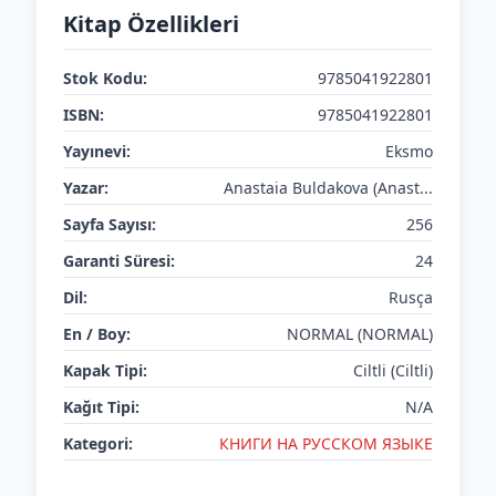
Kitap Özellikleri
Stok Kodu:
9785041922801
ISBN:
9785041922801
Yayınevi:
Eksmo
Yazar:
Anastaia Buldakova (Anast...
Sayfa Sayısı:
256
Garanti Süresi:
24
Dil:
Rusça
En / Boy:
NORMAL (NORMAL)
Kapak Tipi:
Ciltli (Ciltli)
Kağıt Tipi:
N/A
Kategori:
КНИГИ НА РУССКОМ ЯЗЫКЕ