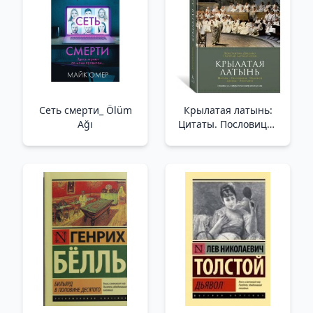
Ofisinizde Veya
Evinizde Üretkenlik Ve
Yaratıcılık İçin
Mükemme
Сеть смерти_ Ölüm
Крылатая латынь:
Ağı
Цитаты. Пословицы.
Надписи. Девизы.
Эпитафии /Kanatlı
Latince: Alıntılar.
Atasözleri. Yazıtlar.
Sloganlar. Mezar
Yazıları