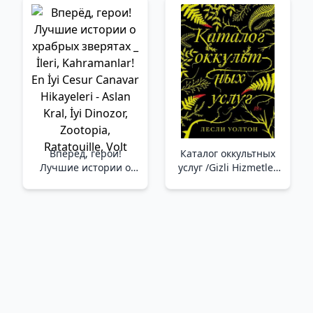
Üç Dünyanın
Hizmetkarları. Dünya
Şamanizminin Tarihi.
Tarikatlar,
Uygulamalar, Ritüeller.
Вперёд, герои!
Каталог оккультных
Лучшие истории о
услуг /Gizli Hizmetler
храбрых зверятах _
Kataloğu
İleri, Kahramanlar! En
İyi Cesur Canavar
Hikayeleri - Aslan Kral,
İyi Dinozor, Zootopia,
Ratatouille, Volt