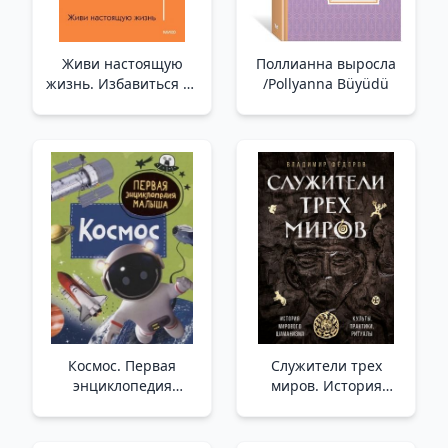
Живи настоящую
Поллианна выросла
жизнь. Избавиться от
/Pollyanna Büyüdü
моделей поведения,
которые мешают
/Gerçek Hayatı Yaşa.
Engelleyen Davranış
Kalıplarından
Kurtulun
Космос. Первая
Служители трех
энциклопедия
миров. История
малыша /Uzay.
мирового
Bebeğin İlk
шаманизма. Культы,
Ansiklopedisi
практики, ритуалы. /