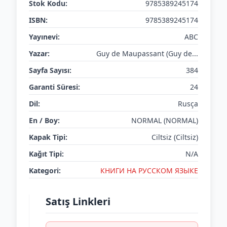
Stok Kodu:
9785389245174
ISBN:
9785389245174
Yayınevi:
ABC
Yazar:
Guy de Maupassant (Guy de...
Sayfa Sayısı:
384
Garanti Süresi:
24
Dil:
Rusça
En / Boy:
NORMAL (NORMAL)
Kapak Tipi:
Ciltsiz (Ciltsiz)
Kağıt Tipi:
N/A
Kategori:
КНИГИ НА РУССКОМ ЯЗЫКЕ
Satış Linkleri