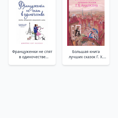
Француженки не спят
Большая книга
в одиночестве
лучших сказок Г. Х.
(обложка) /Fransız
Андерсена (ил. Н.
Kadınları Yalnız
Гольц) _ En İyi Peri
Uyumaz (Kapak)
Masallarının Büyük
Kitabı G. Kh. Andersen
(Ill. N. Str