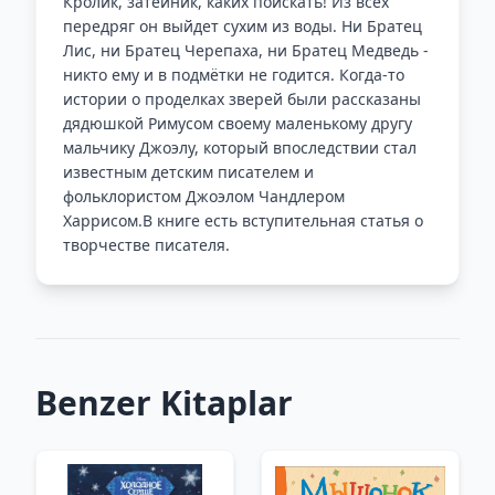
Кролик, затейник, каких поискать! Из всех
передряг он выйдет сухим из воды. Ни Братец
Лис, ни Братец Черепаха, ни Братец Медведь -
никто ему и в подмётки не годится. Когда-то
истории о проделках зверей были рассказаны
дядюшкой Римусом своему маленькому другу
мальчику Джоэлу, который впоследствии стал
известным детским писателем и
фольклористом Джоэлом Чандлером
Харрисом.В книге есть вступительная статья о
творчестве писателя.
Benzer Kitaplar