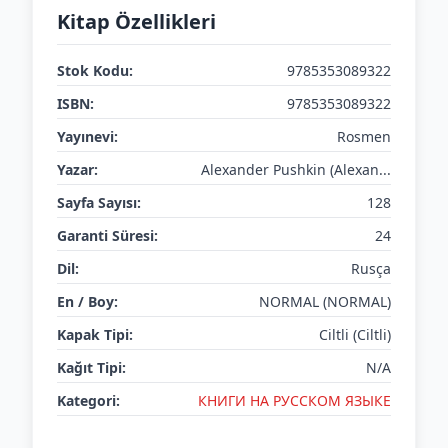
Kitap Özellikleri
Stok Kodu:
9785353089322
ISBN:
9785353089322
Yayınevi:
Rosmen
Yazar:
Alexander Pushkin (Alexan...
Sayfa Sayısı:
128
Garanti Süresi:
24
Dil:
Rusça
En / Boy:
NORMAL (NORMAL)
Kapak Tipi:
Ciltli (Ciltli)
Kağıt Tipi:
N/A
Kategori:
КНИГИ НА РУССКОМ ЯЗЫКЕ