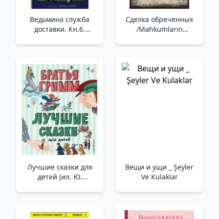
Ведьмина служба
Сделка обреченных
доставки. Кн.6.
/Mahkumların
Тысяча дорог _ Cadı
Pazarlığı
Teslimat Hizmeti.
Prens 6. Bin Yol
Лучшие сказки для
Вещи и ущи _ Şeyler
детей (ил. Ю.
Ve Kulaklar
Устиновой) /Çocuklar
İçin En İyi Masallar
(Yu. Ustinova
Tarafından Çizilmiştir)