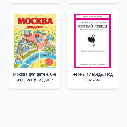
узором) /Aşık Kalpler.
Mektup Ve
Gökyüzünü Aydınlatın
Deniska'Nın Diğer
(#2) (Renk Kesintisi)
Hikayeleri
Москва для детей. 6-е
Черный лебедь. Под
изд., испр. и доп. /
знаком
Çocuklar İçin Moskova.
непредсказуемости
6. Baskı, Rev. Ve Ek
(2-е изд., дополн.) _
Siyah Kuğu.
Öngörülemezlik İşareti
Altında