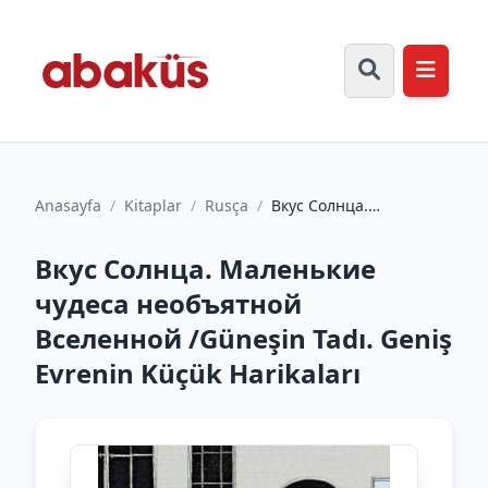
Anasayfa
/
Kitaplar
/
Rusça
/
Вкус Солнца.
Маленькие чудеса
необъятной Вселенной
Вкус Солнца. Маленькие
/Güneşin Tadı...
чудеса необъятной
Вселенной /Güneşin Tadı. Geniş
Evrenin Küçük Harikaları