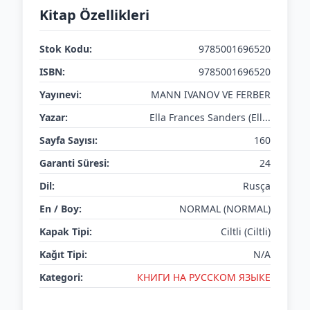
Kitap Özellikleri
Stok Kodu:
9785001696520
ISBN:
9785001696520
Yayınevi:
MANN IVANOV VE FERBER
Yazar:
Ella Frances Sanders (Ell...
Sayfa Sayısı:
160
Garanti Süresi:
24
Dil:
Rusça
En / Boy:
NORMAL (NORMAL)
Kapak Tipi:
Ciltli (Ciltli)
Kağıt Tipi:
N/A
Kategori:
КНИГИ НА РУССКОМ ЯЗЫКЕ