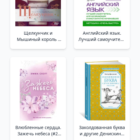
Щелкунчик и
Английский язык.
Мышиный король _
Лучший самоучитель
Fındıkkıran Ve Fare
для начинающих и
Kralı
многократно
начинавших /
İngilizce Dili. Yeni
Başlayanlar Ve Tekrar
Başlayanlar İçin En İyi
Eğitim
Влюбленные сердца.
Заколдованная буква
Зажечь небеса (#2)
и другие Денискины
(обрез с цветным
рассказы /Büyülü