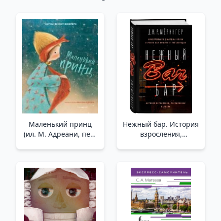
Маленький принц
Нежный бар. История
(ил. М. Адреани, пер.
взросления,
Н. Галь) _ Küçük Prens
преодоления и любви
/İhale Çubuğu.
Büyümenin,
Üstesinden Gelmenin
Ve Aşkın Hikayesi