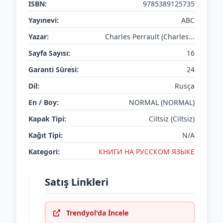
ISBN:
9785389125735
Yayınevi:
ABC
Yazar:
Charles Perrault (Charles...
Sayfa Sayısı:
16
Garanti Süresi:
24
Dil:
Rusça
En / Boy:
NORMAL (NORMAL)
Kapak Tipi:
Ciltsiz (Ciltsiz)
Kağıt Tipi:
N/A
Kategori:
КНИГИ НА РУССКОМ ЯЗЫКЕ
Satış Linkleri
Trendyol'da İncele