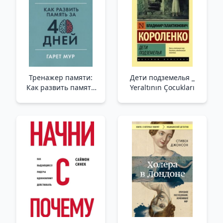
Тренажер памяти:
Дети подземелья _
Как развить память
Yeraltının Çocukları
за 40 дней /Hafıza
Eğitmeni: 40 Günde
Hafıza Nasıl Geliştirilir