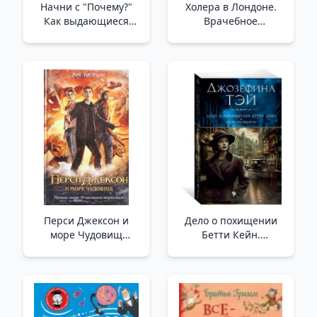
Начни с "Почему?"
Холера в Лондоне.
Как выдающиеся
Врачебное
лидеры вдохновляют
расследование,
действовать _ Neden?
изменившее мир
İle Başlayın. Büyük
/Londra'Da Kolera.
Liderler Eyleme Nasıl
Dünyayı Değiştiren
İlham Verir?
Tıbbi Araştırma
Перси Джексон и
Дело о похищении
море Чудовищ
Бетти Кейн.
(кинообложка) /Percy
Исчезновение (мягк/
Jackson Ve Canavarlar
обл.) /Betty Kane'İn
Denizi (Film Kapağı)
Kaçırılma Davası.
Kaybolma
(Yumuşak/Bölgesel)